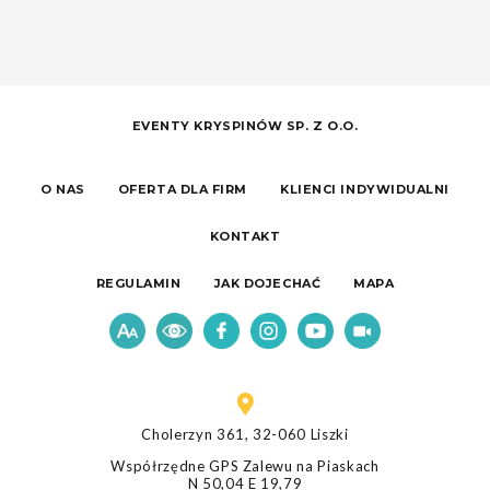
EVENTY KRYSPINÓW SP. Z O.O.
O NAS
OFERTA DLA FIRM
KLIENCI INDYWIDUALNI
KONTAKT
REGULAMIN
JAK DOJECHAĆ
MAPA
Cholerzyn 361, 32-060 Liszki
Współrzędne GPS Zalewu na Piaskach
N 50,04 E 19,79