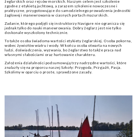
żeglarskich oraz rejsów morskich. Naszym celem jest szkolenie
zgodne z etykietą jachtową, a zarazem szkolenie nowoczesne i
praktyczne, przygotowujące do samodzielnego prowadzenia jednostki
żaglowej i manewrowania w ciasnych portach mazurskich.
Zadanie, którego podjęli się instruktorzy Navigare nie ogranicza się
jednak tylko do nauki manewrowania. Dobry żeglarz jest nie tylko
doskonale wyszkolony technicznie.
To także osoba świadoma wartości etykiety żeglarskiej. Osoba pokorna,
wobec żywiołów wiatru i wody. W końcu osoba otwarta na nowych
ludzi, doświadczenia, wyzwania, bo żeglarstwo to także praca nad
własnymi słabościami oraz hartowanie charakteru.
Założenia działalności podsumowują trzy nadrzędne wartości, które
znalazły się na proporcu naszej Szkoły: Przygoda, Przyjaźń, Pasja.
Szkolimy w oparciu o proste, sprawdzone zasady.