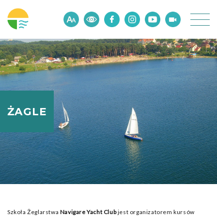
ŻAGLE
Szkoła Żeglarstwa
Navigare Yacht Club
jest organizatorem kursów