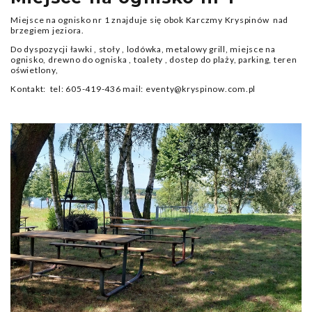
Miejsce na ognisko nr 1 znajduje się obok Karczmy Kryspinów nad
brzegiem jeziora.
Do dyspozycji ławki , stoły , lodówka, metalowy grill, miejsce na
ognisko, drewno do ogniska , toalety , dostep do plaży, parking, teren
oświetlony,
Kontakt: tel: 605-419-436 mail: eventy@kryspinow.com.pl