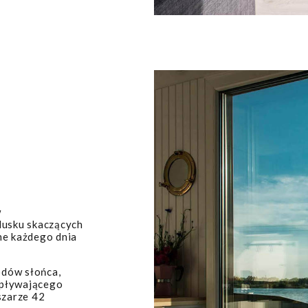
w
lusku skaczących
ne każdego dnia
odów słońca,
 pływającego
szarze 42