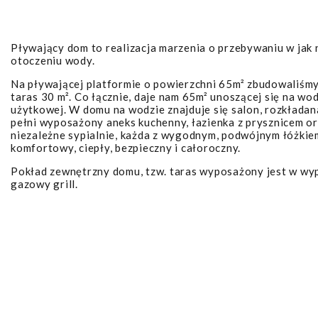
Pływający dom to realizacja marzenia o przebywaniu w jak 
otoczeniu wody.
Na pływającej platformie o powierzchni 65m² zbudowaliśm
taras 30 m². Co łącznie, daje nam 65m² unoszącej się na wo
użytkowej. W domu na wodzie znajduje się salon, rozkładan
pełni wyposażony aneks kuchenny, łazienka z prysznicem o
niezależne sypialnie, każda z wygodnym, podwójnym łóżkie
komfortowy, ciepły, bezpieczny i całoroczny.
Pokład zewnętrzny domu, tzw. taras wyposażony jest w wy
gazowy grill.