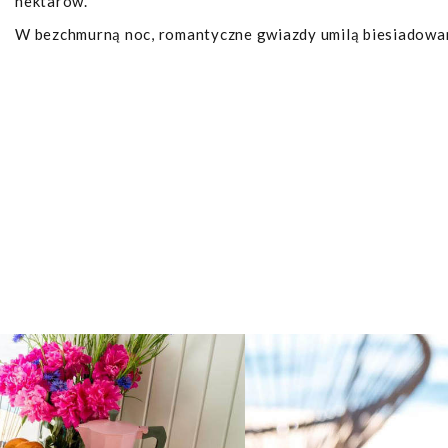
hektarów.
W bezchmurną noc, romantyczne gwiazdy umilą biesiadowan