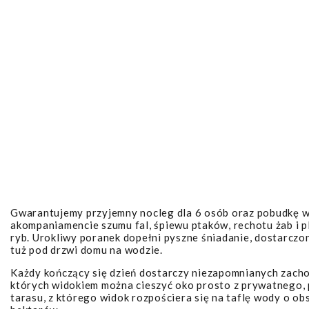
Gwarantujemy przyjemny nocleg dla 6 osób oraz pobudkę 
akompaniamencie szumu fal, śpiewu ptaków, rechotu żab i p
ryb. Urokliwy poranek dopełni pyszne śniadanie, dostarczo
tuż pod drzwi domu na wodzie.
Każdy kończący się dzień dostarczy niezapomnianych zach
których widokiem można cieszyć oko prosto z prywatnego,
tarasu, z którego widok rozpościera się na taflę wody o ob