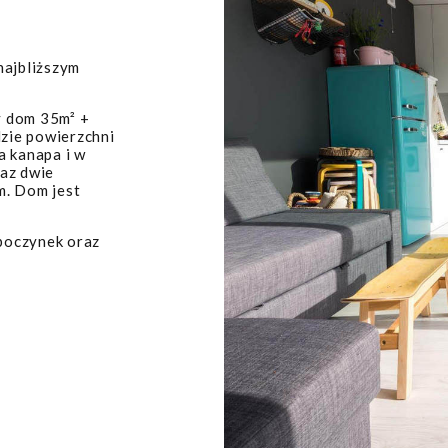
najbliższym
y dom 35m² +
dzie powierzchni
a kanapa i w
raz dwie
m. Dom jest
poczynek oraz